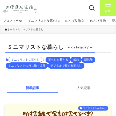
MENU
プロフィール
ミニマリストな暮らし
のんびり働く
のんびり旅
読
ホーム
ミニマリストな暮らし
ミニマリストな暮らし
– category –
ミニマリストな暮らし
暮らしを整える
節約
断捨離
ミニマリストの持ち物・道具
デジタルで整える暮らし
新着記事
人気記事
ミニマリストな暮らし