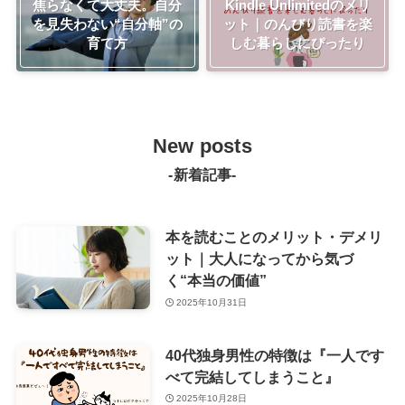
焦らなくて大丈夫。自分
Kindle Unlimitedのメリ
を見失わない“自分軸”の
ット｜のんびり読書を楽
育て方
しむ暮らしにぴったり
New posts
-新着記事-
本を読むことのメリット・デメリ
ット｜大人になってから気づ
く“本当の価値”
2025年10月31日
40代独身男性の特徴は『一人です
べて完結してしまうこと』
2025年10月28日