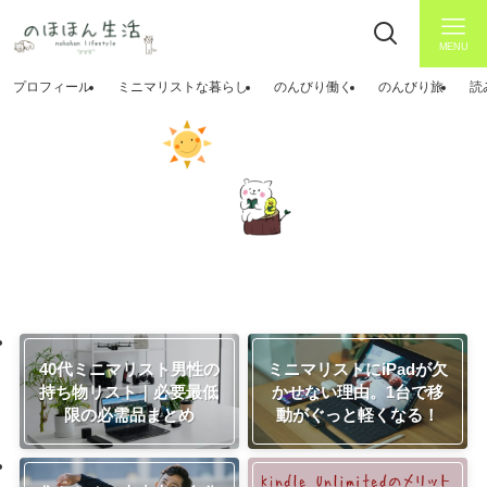
MENU
プロフィール
ミニマリストな暮らし
のんびり働く
のんびり旅
読
40代ミニマリスト男性の
ミニマリストにiPadが欠
持ち物リスト｜必要最低
かせない理由。1台で移
限の必需品まとめ
動がぐっと軽くなる！