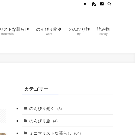
リストな暮らし
のんびり働く
のんびり旅
読み物
minimalist
work
trip
essay
カテゴリー
のんびり働く
(8)
のんびり旅
(4)
ミニマリストな暮らし
(64)