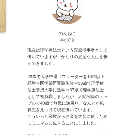
のんねこ
本が好き
現在は理学療法士という医療従事者として
働いていますが、かなりの底辺な人生を歩
んできました。
22歳で大学中退⇒フリーターを10年以上
経験⇒医学部再受験失敗⇒33歳で理学療
法士養成大学に進学⇒37歳で理学療法士
として初就職しましたが、人間関係のトラ
ブルで40歳で無職に逆戻り。なんとか転
職先を見つけて現在働いています。
こういった経験からお金を大切に使うため
にミニマムに生きることにしました。