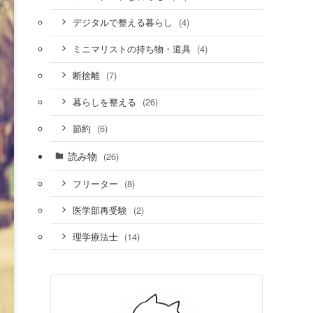
(4)
デジタルで整える暮らし
(4)
ミニマリストの持ち物・道具
(7)
断捨離
(26)
暮らしを整える
(6)
節約
読み物
(26)
(8)
フリーター
(2)
医学部再受験
(14)
理学療法士