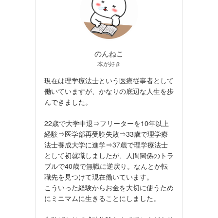
のんねこ
本が好き
現在は理学療法士という医療従事者として
働いていますが、かなりの底辺な人生を歩
んできました。
22歳で大学中退⇒フリーターを10年以上
経験⇒医学部再受験失敗⇒33歳で理学療
法士養成大学に進学⇒37歳で理学療法士
として初就職しましたが、人間関係のトラ
ブルで40歳で無職に逆戻り。なんとか転
職先を見つけて現在働いています。
こういった経験からお金を大切に使うため
にミニマムに生きることにしました。