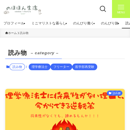
MENU
プロフィール
ミニマリストな暮らし
のんびり働く
のんびり旅
読
ホーム
読み物
読み物
– category –
読み物
理学療法士
フリーター
医学部再受験
読み物