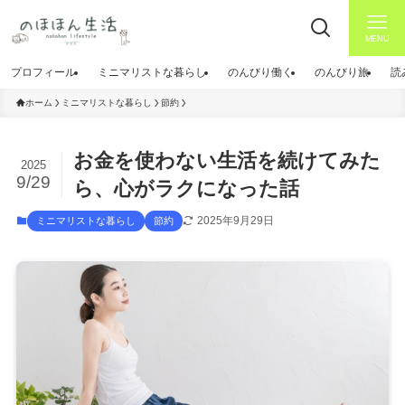
MENU
プロフィール
ミニマリストな暮らし
のんびり働く
のんびり旅
読
ホーム
ミニマリストな暮らし
節約
お金を使わない生活を続けてみた
2025
9/29
ら、心がラクになった話
2025年9月29日
ミニマリストな暮らし
節約